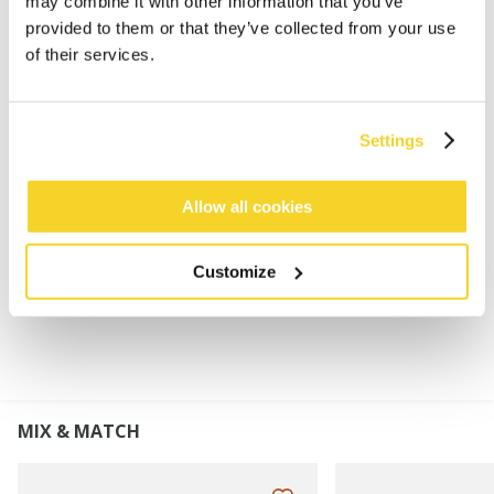
may combine it with other information that you’ve
Klassische BARTS Handschuhe
provided to them or that they’ve collected from your use
Super weich und dehnbar
of their services.
Flauschiges Innenfutter
Dieses Produkt wird aufgrund der Eigenschaften
dieses Garns allmählich pillen, es kann von Hand
Settings
oder mit einem Entpiller entfernt werden
Perfekt kombinierbar mit dem Witzia Headband
oder Witzia Beanie
Allow all cookies
Customize
MATERIALIEN UND DETAILS
MIX & MATCH