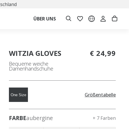
tschland
ÜBER UNS
WITZIA GLOVES
€ 24,99
Bequeme weiche
Damenhandschuhe
Größentabelle
One Size
FARBE
aubergine
+ 7 Farben