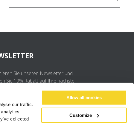
WSLETTER
ieren Sie unseren Newsletter und
ten Sie 10% Rabatt auf Ihre nächste
llung
Allow all cookies
yse our traffic.
OK
 analytics
Customize
y’ve collected
Ich stimme der
Datenschutzerklärung
.