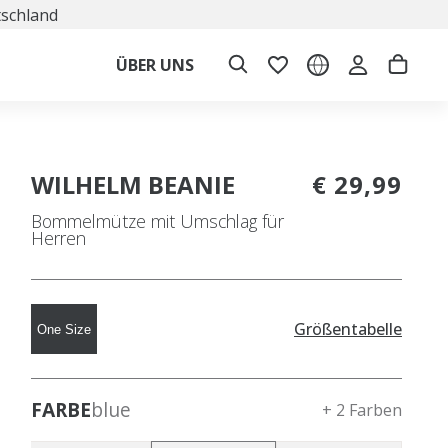
tschland
ÜBER UNS
WILHELM BEANIE
€ 29,99
Bommelmütze mit Umschlag für
Herren
Größentabelle
One Size
FARBE
blue
+ 2 Farben