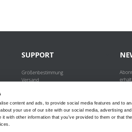
SUPPORT
NE
Abonn
Größenbestimmung
erhal
Versand
Beste
Retouren
s
Häufig gestellte Fragen
Kontakt
ise content and ads, to provide social media features and to anal
UV-Schutzstandard
about your use of our site with our social media, advertising and
B2B Portal Login
t with other information that you’ve provided to them or that the
Datenschutzerklärung
ices.
Terms & Conditions