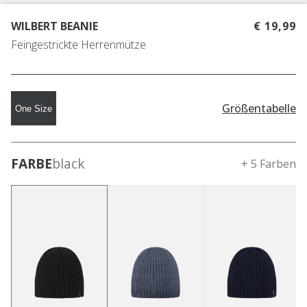
WILBERT BEANIE
€ 19,99
Feingestrickte Herrenmütze
Größentabelle
One Size
FARBE
black
+ 5 Farben