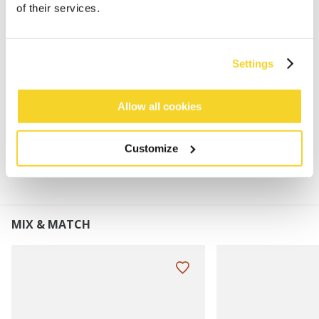
Klassische BARTS Feinstrickmütze
of their services.
60% Polylana®
Taillierte Mütze
Fleece im Stirnband gefüttert
Settings
Perfekt kombinierbar mit dem Wilbert Scarf
Allow all cookies
MATERIALIEN UND DETAILS
Customize
MIX & MATCH