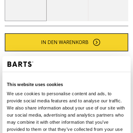
IN DEN WARENKORB
Bestellungen, die vor 12 Uhr MEZ (Montag bis
Freitag) bei uns eingehen, werden noch am selben
Tag versandt
Kostenlose Lieferung für Bestellungen über 50€
This website uses cookies
innerhalb Deutschland
We use cookies to personalise content and ads, to
30 Tage Rückgaberecht
provide social media features and to analyse our traffic.
We also share information about your use of our site with
our social media, advertising and analytics partners who
BESCHREIBUNG
may combine it with other information that you’ve
provided to them or that they’ve collected from your use