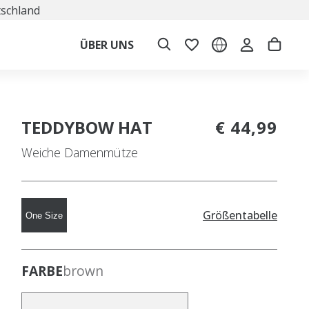
tschland
ÜBER UNS
TEDDYBOW HAT
€ 44,99
Weiche Damenmütze
Größentabelle
One Size
FARBE
brown