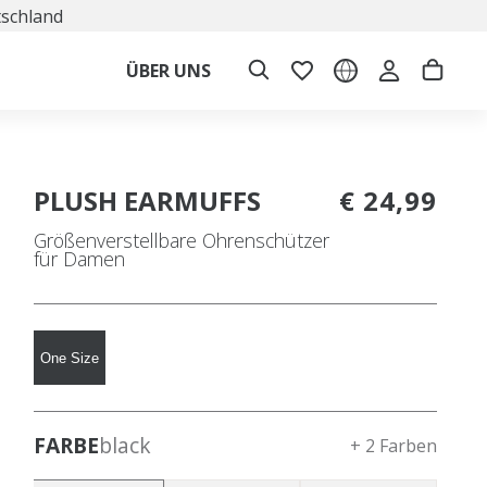
tschland
ÜBER UNS
PLUSH EARMUFFS
€ 24,99
Größenverstellbare Ohrenschützer
für Damen
One Size
FARBE
black
+ 2 Farben