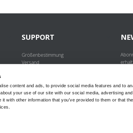
SUPPORT
NE
Abonn
Größenbestimmung
erhal
Versand
Beste
Retouren
s
Häufig gestellte Fragen
Kontakt
ise content and ads, to provide social media features and to anal
UV-Schutzstandard
about your use of our site with our social media, advertising and
B2B Portal Login
t with other information that you’ve provided to them or that the
Datenschutzerklärung
ices.
Terms & Conditions
Produktkonformität