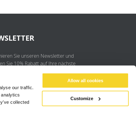
WSLETTER
ieren Sie unseren Newsletter und
ten Sie 10% Rabatt auf Ihre nächste
llung
Allow all cookies
yse our traffic.
OK
 analytics
Customize
y’ve collected
Ich stimme der
Datenschutzerklärung
.