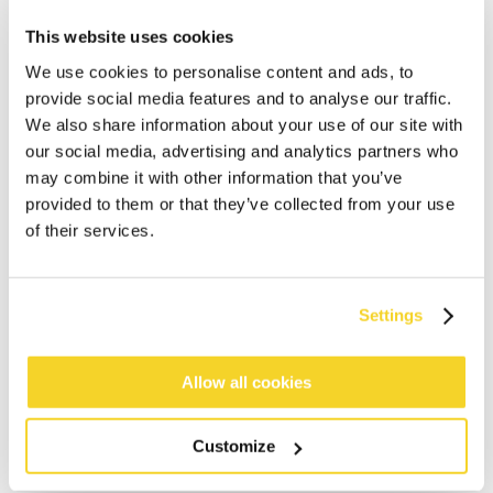
This website uses cookies
We use cookies to personalise content and ads, to
provide social media features and to analyse our traffic.
We also share information about your use of our site with
our social media, advertising and analytics partners who
IN DEN WARENKORB
may combine it with other information that you’ve
provided to them or that they’ve collected from your use
of their services.
Bestellungen, die vor 12 Uhr MEZ (Montag bis
Freitag) bei uns eingehen, werden noch am selben
Tag versandt
Kostenlose Lieferung für Bestellungen über 50€
Settings
innerhalb Deutschland
30 Tage Rückgaberecht
Allow all cookies
Customize
BESCHREIBUNG