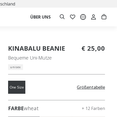
tschland
ÜBER UNS
KINABALU BEANIE
€ 25,00
Bequeme Uni-Mütze
unisex
Größentabelle
One Size
FARBE
wheat
+ 12 Farben