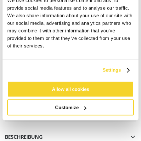
We use cookies to personalise content and ads, to
provide social media features and to analyse our traffic.
We also share information about your use of our site with
our social media, advertising and analytics partners who
may combine it with other information that you’ve
provided to them or that they’ve collected from your use
of their services.
IN DEN WARENKORB
Settings
Bestellungen, die vor 12 Uhr MEZ (Montag bis
Freitag) bei uns eingehen, werden noch am selben
Tag versandt
Allow all cookies
Kostenlose Lieferung für Bestellungen über 50€
innerhalb Deutschland
Customize
30 Tage Rückgaberecht
BESCHREIBUNG