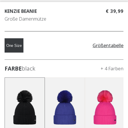
KENZIE BEANIE
€ 39,99
Große Damenmütze
Größentabelle
One Size
FARBE
black
+ 4 Farben