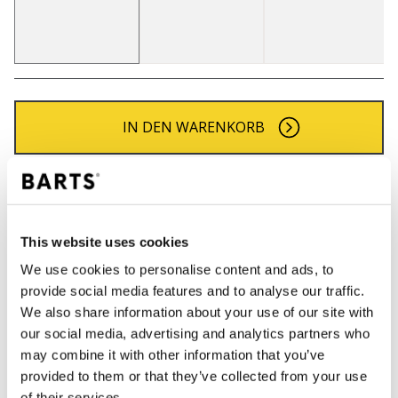
IN DEN WARENKORB
Bestellungen, die vor 12 Uhr MEZ (Montag bis
Freitag) bei uns eingehen, werden noch am selben
Tag versandt
This website uses cookies
Kostenlose Lieferung für Bestellungen über 50€
innerhalb Deutschland
We use cookies to personalise content and ads, to
provide social media features and to analyse our traffic.
30 Tage Rückgaberecht
We also share information about your use of our site with
our social media, advertising and analytics partners who
may combine it with other information that you’ve
BESCHREIBUNG
provided to them or that they’ve collected from your use
of their services.