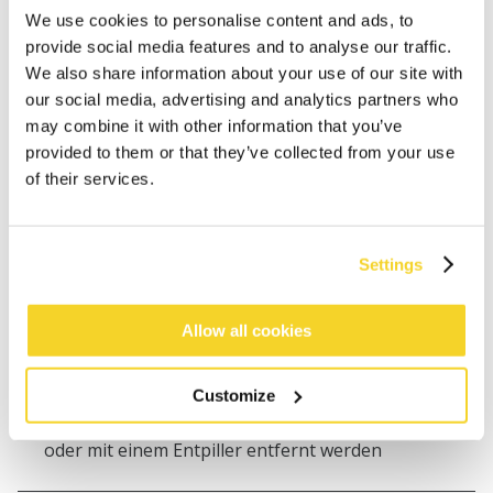
Tag versandt
We use cookies to personalise content and ads, to
Kostenlose Lieferung für Bestellungen über 50€
provide social media features and to analyse our traffic.
innerhalb Deutschland
We also share information about your use of our site with
30 Tage Rückgaberecht
our social media, advertising and analytics partners who
may combine it with other information that you’ve
provided to them or that they’ve collected from your use
of their services.
BESCHREIBUNG
Klassische BARTS Mütze aus warmer Wollmischung
Hergestellt aus weichem, ungezwirntem Garn
Settings
Handgestrickt, komplett handgefertigt!
Höhere Passform
Allow all cookies
Gefüttert mit einem Fleeceband für zusätzlichen
Komfort
Dieses Produkt wird aufgrund der Eigenschaften
Customize
dieses Garns allmählich pillen, es kann von Hand
oder mit einem Entpiller entfernt werden