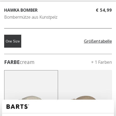
HAWKA BOMBER
€ 54,99
Bombermütze aus Kunstpelz
Größentabelle
One Size
FARBE
cream
+ 1 Farben