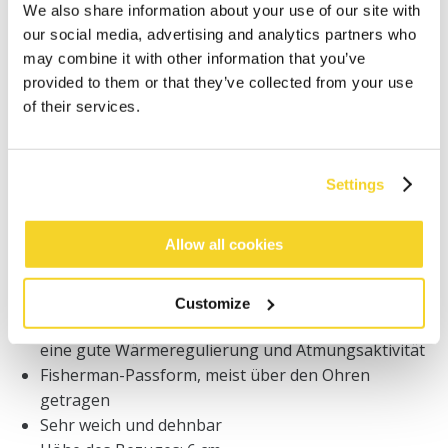
We also share information about your use of our site with
Bestellungen, die vor 12 Uhr MEZ (Montag bis
our social media, advertising and analytics partners who
Freitag) bei uns eingehen, werden noch am selben
may combine it with other information that you’ve
Tag versandt
provided to them or that they’ve collected from your use
Kostenlose Lieferung für Bestellungen über 50€
of their services.
innerhalb Deutschland
30 Tage Rückgaberecht
Settings
BESCHREIBUNG
Allow all cookies
Unisex Mütze
100% Merinowolle
Customize
Die natürliche Wirkung der Merinowolle sorgt für
eine gute Wärmeregulierung und Atmungsaktivität
Fisherman-Passform, meist über den Ohren
getragen
Sehr weich und dehnbar