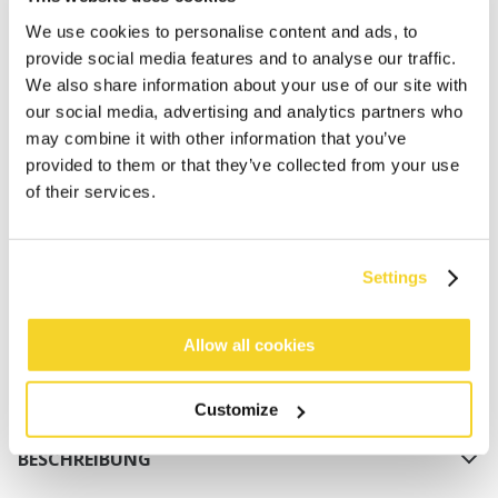
We use cookies to personalise content and ads, to
provide social media features and to analyse our traffic.
We also share information about your use of our site with
our social media, advertising and analytics partners who
may combine it with other information that you’ve
IN DEN WARENKORB
provided to them or that they’ve collected from your use
of their services.
Bestellungen, die vor 12 Uhr MEZ (Montag bis
Freitag) bei uns eingehen, werden noch am selben
Settings
Tag versandt
Kostenlose Lieferung für Bestellungen über 50€
innerhalb Deutschland
Allow all cookies
30 Tage Rückgaberecht
Customize
BESCHREIBUNG