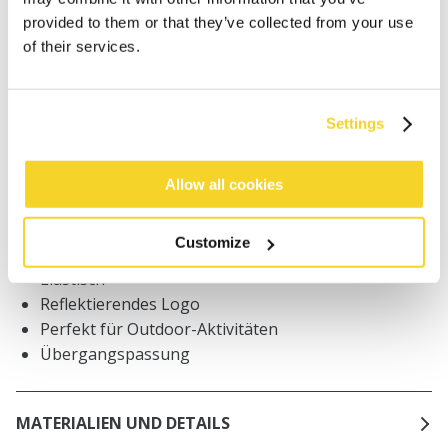
Freitag) bei uns eingehen, werden noch am selben
provided to them or that they’ve collected from your use
Tag versandt
of their services.
Kostenlose Lieferung für Bestellungen über 50€
innerhalb Deutschland
30 Tage Rückgaberecht
Settings
Allow all cookies
BESCHREIBUNG
Unisex-Mütze
Customize
87% recyceltes Polyester
Elastisch
Reflektierendes Logo
Perfekt für Outdoor-Aktivitäten
Übergangspassung
MATERIALIEN UND DETAILS